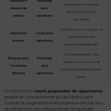
Insomnio o
Psicólogo
del sistema nervioso que
ataques de
para
requiere intervención
pánico
opositores
psicológica.
Es ideal para un «empujón» de
Motivación
Coach para
energía si te sientes
puntual
opositores
ligeramente desganado.
El bloqueo suele ser una
Bloqueo ante
Psicólogo
respuesta traumática o de
el examen
para
miedo que se desensibiliza en
(blanco)
opositores
terapia.
Contar con un
coach preparador de oposiciones
puede ser una excelente ayuda táctica, pero
cuando la carga emocional empieza a afectar a tu
rendimiento o a tu vida personal, la figura del