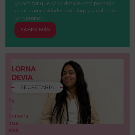
garantizar que cada detalle esté pensado
para las necesidades psicológicas reales de
un opositor.
SABER MÁS
LORNA
DEVIA
SECRETARÍA
Es
la
persona
que
está