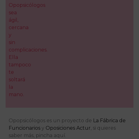
Opopsicólogos
sea
ágil,
cercana
y
sin
complicaciones.
Ella
tampoco
te
soltará
la
mano.
Opopsicólogos es un proyecto de
La Fábrica de
Funcionarios
y
Oposiciones Actur
, si quieres
saber más, pincha aquí.