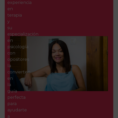
experiencia
en
terapia
y
su
especialización
en
psicología
con
opositores
la
convierten
en
la
guía
perfecta
para
ayudarte
a